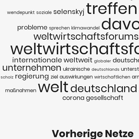
treffen
selenskyj
wendepunkt
soziale
dav
probleme
sprechen
klimawandel
weltwirtschaftsforums
weltwirtschafts
internationale
weltweit
deutsch
globaler
unternehmen
ukrainische
unters
deutschlands
regierung
ziel
auswirkungen
ar
wirtschaftlichen
scholz
welt
deutschland
maßnahmen
corona
gesellschaft
Vorherige Netze