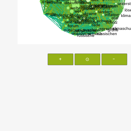
+
⊙
-