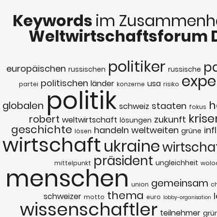
Keywords
im Zusammenha
Weltwirtschaftsforum 
politiker
p
europäischen
russischen
russische
expe
politischen
länder
usa
partei
konzerne
risiko
politik
h
globalen
staaten
schweiz
fokus
krise
robert
zukunft
weltwirtschaft
lösungen
geschichte
handeln
weltweiten
inf
grüne
lösen
wirtschaft
ukraine
wirtscha
präsident
ungleichheit
mittelpunkt
wolo
menschen
gemeinsam
union
c
thema
schweizer
motto
euro
lobby-organisation
wissenschaftler
teilnehmer
grü