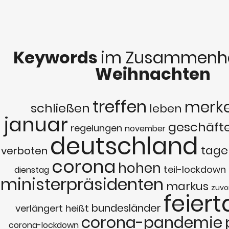
Keywords
im Zusammenha
Weihnachten
treffen
merke
schließen
leben
januar
geschäft
regelungen
november
deutschland
tage
verboten
corona
hohen
teil-lockdown
dienstag
ministerpräsidenten
markus
zuvo
feier
bundesländer
verlängert
heißt
corona-pandemie
corona-lockdown