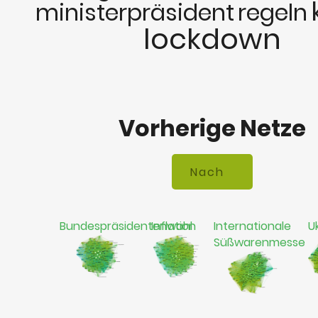
ministerpräsident
regeln
lockdown
Vorherige Netze
Bundespräsidentenwahl
Inflation
Internationale
U
Süßwarenmesse