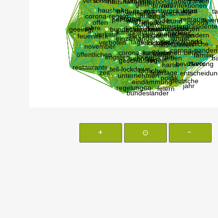
+
⊙
-