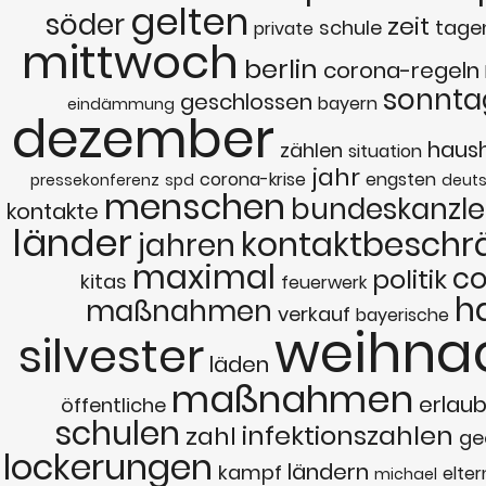
gelten
söder
zeit
schule
tage
private
mittwoch
berlin
corona-regeln
sonnta
geschlossen
bayern
eindämmung
dezember
haus
zählen
situation
jahr
corona-krise
engsten
pressekonferenz
spd
deut
menschen
bundeskanzle
kontakte
länder
kontaktbeschr
jahren
maximal
co
politik
kitas
feuerwerk
h
maßnahmen
verkauf
bayerische
weihna
silvester
läden
maßnahmen
erlaub
öffentliche
schulen
infektionszahlen
zahl
ge
lockerungen
ländern
kampf
elter
michael