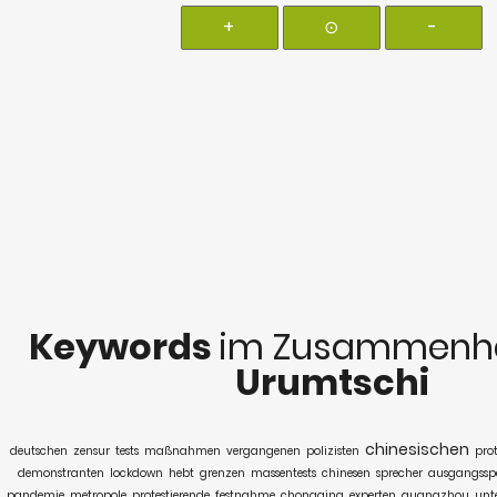
+
⊙
-
Keywords
im Zusammenha
Urumtschi
chinesischen
deutschen
zensur
tests
maßnahmen
vergangenen
polizisten
prot
demonstranten
lockdown
hebt
grenzen
massentests
chinesen
sprecher
ausgangssp
pandemie
metropole
protestierende
festnahme
chongqing
experten
guangzhou
unt