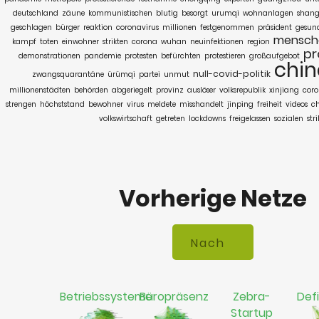
deutschland
zäune
kommunistischen
blutig
besorgt
urumqi
wohnanlagen
shang
geschlagen
bürger
reaktion
coronavirus
millionen
festgenommen
präsident
gesun
mensch
kampf
toten
einwohner
strikten
corona
wuhan
neuinfektionen
region
pr
demonstrationen
pandemie
protesten
befürchten
protestieren
großaufgebot
chin
null-covid-politik
zwangsquarantäne
ürümqi
partei
unmut
millionenstädten
behörden
abgeriegelt
provinz
auslöser
volksrepublik
xinjiang
coro
strengen
höchststand
bewohner
virus
meldete
misshandelt
jinping
freiheit
videos
c
volkswirtschaft
getreten
lockdowns
freigelassen
sozialen
stri
Vorherige Netze
Betriebssysteme
Büropräsenz
Zebra-
Defi
Startup