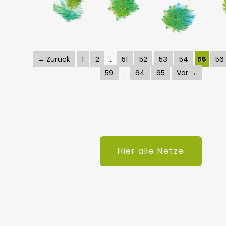
← Zurück
1
2
51
52
53
54
55
56
59
64
65
Vor →
Hier alle Netze