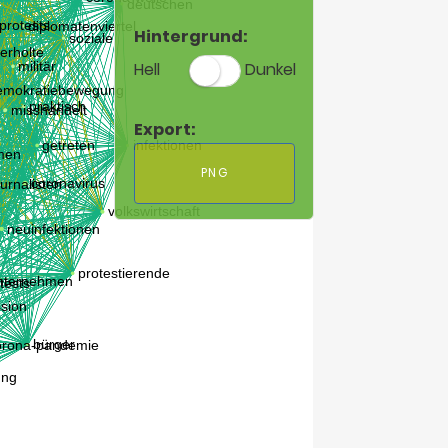
Hintergrund:
Hell
Dunkel
Export:
PNG