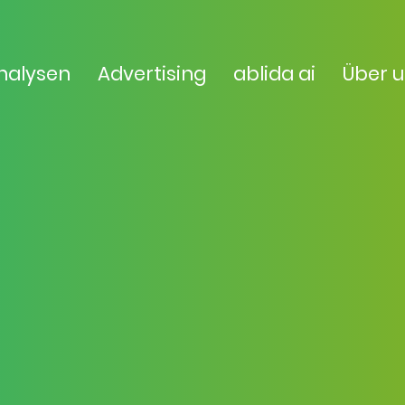
nalysen
Advertising
ablida ai
Über 