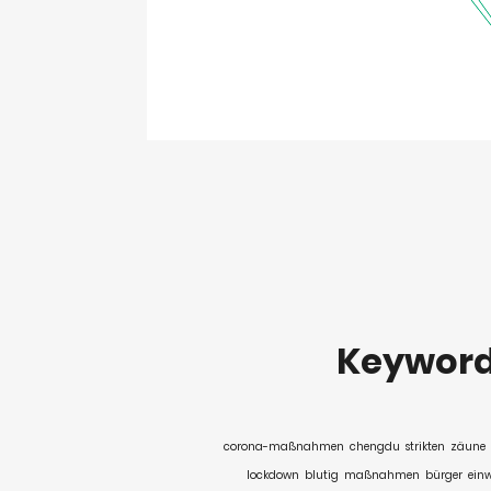
Keywor
corona-maßnahmen
chengdu
strikten
zäune
lockdown
blutig
maßnahmen
bürger
ein