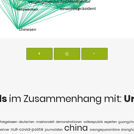
+
⊙
-
ds
im Zusammenhang mit:
U
freigelassen
deutschen
misshandelt
demonstrationen
volksrepublik
experten
guangzh
china
null-covid-politik
wohner
journalisten
zwangsquarantäne
shangha