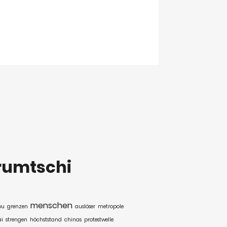
rumtschi
menschen
ou
grenzen
auslöser
metropole
i
strengen
höchststand
chinas
protestwelle