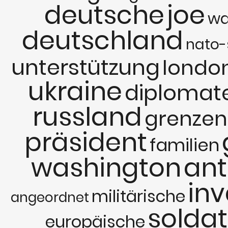
deutsche
joe
wa
deutschland
nato-
unterstützung
londo
ukraine
diplomat
russland
grenzen
präsident
familien
washington
an
inv
militärische
angeordnet
solda
europäische