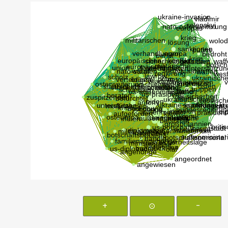
+
⊙
-