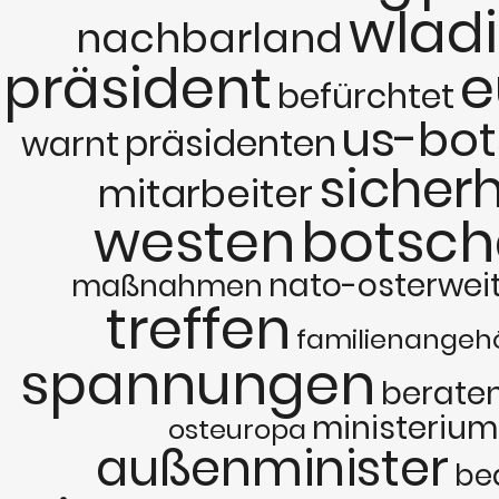
wlad
nachbarland
präsident
e
befürchtet
us-bot
präsidenten
warnt
sicherh
mitarbeiter
westen
botsch
nato-osterwei
maßnahmen
treffen
familienangeh
spannungen
berate
ministerium
osteuropa
außenminister
be