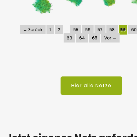
← Zurück
1
2
55
56
57
58
59
60
63
64
65
Vor →
Hier alle Netze