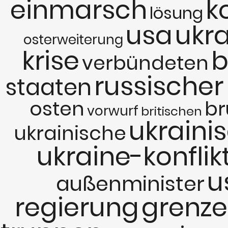
einmarsch
ko
lösung
usa
ukra
osterweiterung
krise
b
verbündeten
russischer
staaten
osten
br
vorwurf
britischen
ukraini
ukrainische
ukraine-konflik
u
außenminister
regierung
grenze