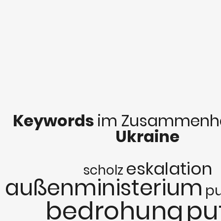
Keywords
im Zusammenha
Ukraine
eskalation
scholz
außenministerium
pu
bedrohung
pu