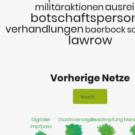
ausre
militäraktionen
botschaftsperso
verhandlungen
baerbock
s
lawrow
Vorherige Netze
Digitaler
Staatsversagen
Zweitimpfung
Mar
Impfpass