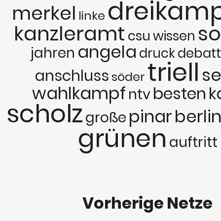
dreikamp
merkel
linke
kanzleramt
s
csu
wissen
angela
jahren
druck
debat
triell
s
anschluss
söder
wahlkampf
besten
k
ntv
scholz
pinar
berli
große
grünen
auftritt
Vorherige Netze