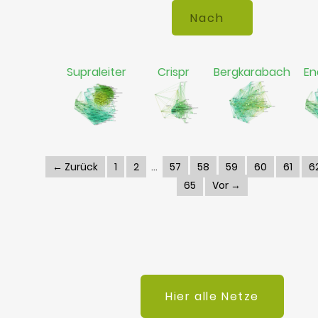
Supraleiter
Crispr
Bergkarabach
En
← Zurück
1
2
57
58
59
60
61
6
65
Vor →
Hier alle Netze