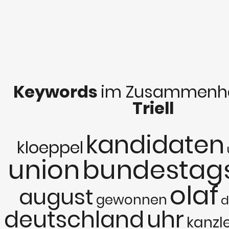
Keywords
im Zusammenha
Triell
kandidaten
kloeppel
union
bundestag
olaf
august
gewonnen
d
deutschland
uhr
kanzl