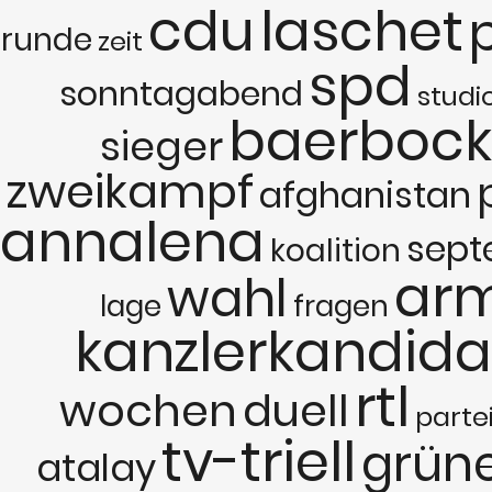
cdu
laschet
runde
zeit
spd
sonntagabend
studi
baerbock
sieger
zweikampf
afghanistan
annalena
sept
koalition
arm
wahl
lage
fragen
kanzlerkandid
rtl
wochen
duell
parte
tv-triell
grün
atalay