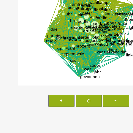
+
⊙
-