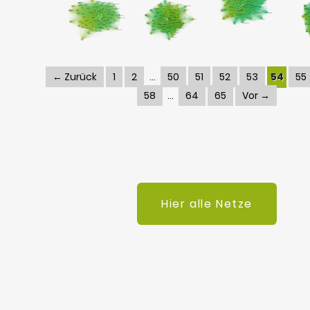
← Zurück
1
2
50
51
52
53
54
55
58
64
65
Vor →
Hier alle Netze