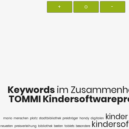
+
⊙
-
Keywords
im Zusammenha
TOMMI Kindersoftwarepre
kinder
mario
menschen
platz
stadtbibliothek
preisträger
handy
digitalen
kinderso
neuesten
preisverleihung
bibliothek
besten
tablets
besondere