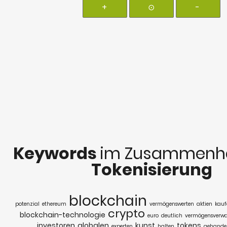
+
⊙
-
Keywords
im Zusammenha
Tokenisierung
blockchain
potenzial
ethereum
vermögenswerten
aktien
kauf
crypto
blockchain-technologie
euro
deutlich
vermögensverwa
investoren
globalen
kunst
tokens
experten
halten
gehandel