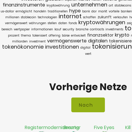
unternehmen
finanzinstrumente
kryptowährung
art
stablecoins
hype
us-dollar
ermöglicht
handeln
traditionellen
bank
dar
markt
vorteile
banken
internet
zukunft
millionen
stablecoin
technologien
schaffen
verkaufen
h
kryptowährungen
vermögenswert
währungen
stellen
daten
fonds
zei
to
bereich
wertpapier
informationen
kauf
security
branche
contracts
investments
krypto
finanzsektor
prozent
thema
tokenisiert
offering
börse
entwickelt
vermögenswerte
digitalen
tokenisier
milliarden
investment
tokenisieru
tokenökonomie
investitionen
digital
wert
Vorherige Netze
Registermodernisierung
Brenter
Five Eyes
Kil