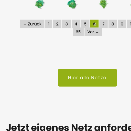
← Zurück
1
2
3
4
5
6
7
8
9
65
Vor →
Hier alle Netze
Jetzt eigenes Netz anford