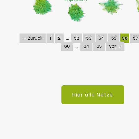
← Zurück
1
2
52
53
54
55
56
57
60
64
65
Vor →
Hier alle Netze