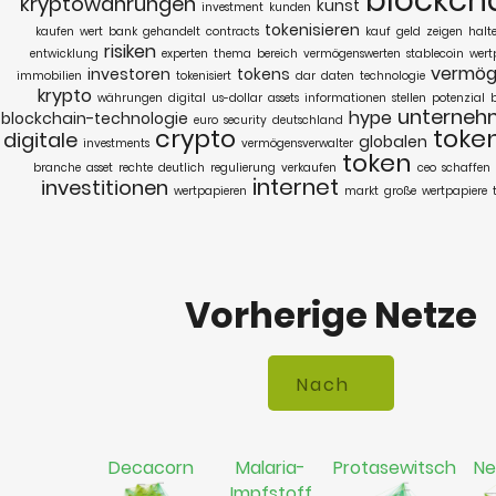
blockch
kryptowährungen
kunst
investment
kunden
tokenisieren
kaufen
wert
bank
gehandelt
contracts
kauf
geld
zeigen
halt
risiken
entwicklung
experten
thema
bereich
vermögenswerten
stablecoin
wert
vermög
investoren
tokens
immobilien
tokenisiert
dar
daten
technologie
krypto
währungen
digital
us-dollar
assets
informationen
stellen
potenzial
unterneh
hype
blockchain-technologie
euro
security
deutschland
crypto
toke
digitale
globalen
investments
vermögensverwalter
token
branche
asset
rechte
deutlich
regulierung
verkaufen
ceo
schaffen
internet
investitionen
wertpapieren
markt
große
wertpapiere
Vorherige Netze
Decacorn
Malaria-
Protasewitsch
Ne
Impfstoff