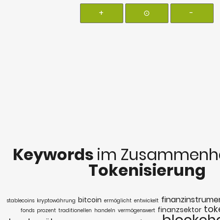
+
⊙
-
Keywords
im Zusammenha
Tokenisierung
finanzinstrume
bitcoin
stablecoins
kryptowährung
ermöglicht
entwickelt
tok
finanzsektor
fonds
prozent
traditionellen
handeln
vermögenswert