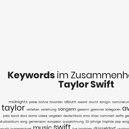
Keywords
im Zusammenha
Taylor Swift
midnights
album
preise
bühne
favoriten
award
räumt
königin
nominieru
taylor
a
sängerin
verliehen
verleihung
gewann
gewinner
kategorien
preis
band
stars
dome
videos
vergeben
deutschland
ema
show
nominiert
swifts
ge
studioalbum
song
gemeinsam
european
auszeichnung
32-jährige
trophäe
pop
song
swift
music
düsseldorf
musik
ausgezeichnet
live
trophäen
us-säng