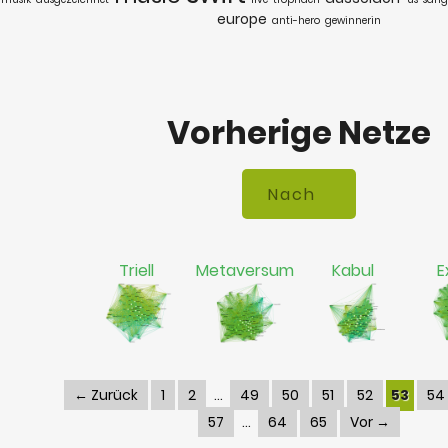
europe
anti-hero
gewinnerin
Vorherige Netze
Triell
Metaversum
Kabul
E
← Zurück
1
2
49
50
51
52
53
54
57
64
65
Vor →