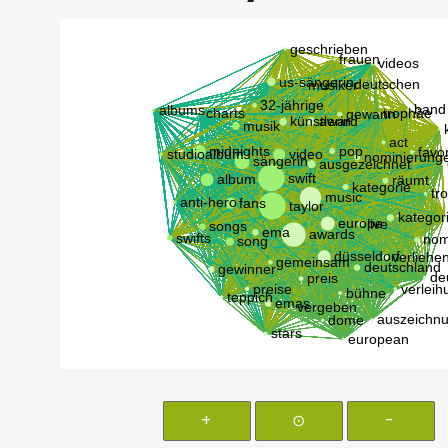
+
⊙
-