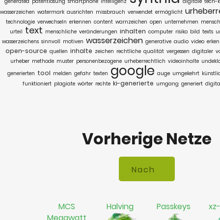
generated
patentlösung
smartphone
intelligenz
digitale
tech-
urheberr
wasserzeichen
watermark
ausrichten
missbrauch
verwendet
ermöglicht
technologie
verwechseln
erkennen
content
warnzeichen
open
unternehmen
mensch
text
inhalten
urteil
menschliche
veränderungen
computer
risiko
bild
texts
u
wasserzeichen
wasserzeichens
sinnvoll
motiven
generative
audio
video
erke
open-source
inhalte
quellen
zeichen
rechtliche
qualität
vergessen
digitaler
vo
urheber
methode
muster
personenbezogene
urheberrechtlich
videoinhalte
undekla
google
tool
generierten
melden
gefahr
texten
auge
umgekehrt
künstli
ki-generierte
funktioniert
plagiate
wörter
rechte
umgang
generiert
digit
Vorherige Netze
MCS
Halving
Passkeys
xz-
Megawatt