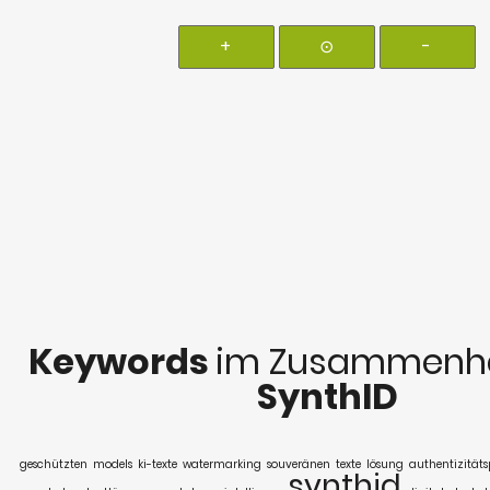
+
⊙
-
Keywords
im Zusammenha
SynthID
geschützten
models
ki-texte
watermarking
souveränen
texte
lösung
authentizität
synthid