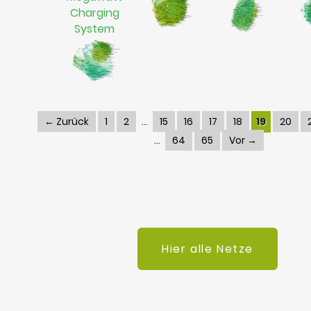
Charging
System
← Zurück
1
2
15
16
17
18
19
20
64
65
Vor →
Hier alle Netze