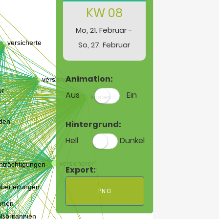
KW 08
Mo, 21. Februar -
So, 27. Februar
Animation:
Aus
Ein
Hintergrund:
Hell
Dunkel
Export:
PNG