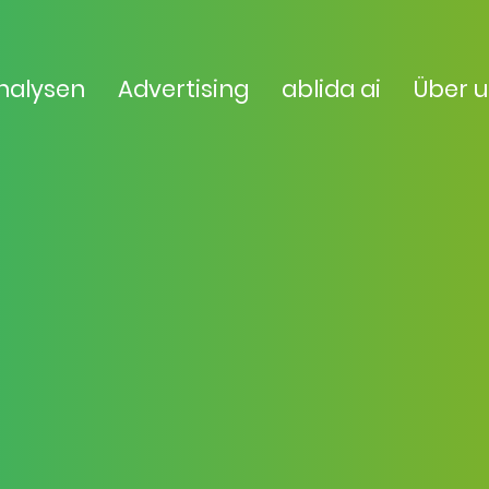
nalysen
Advertising
ablida ai
Über 