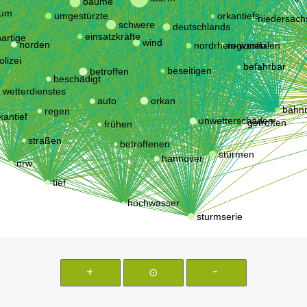
+
⊙
-