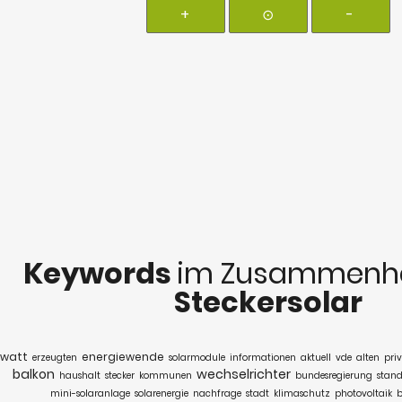
+
⊙
-
Keywords
im Zusammenha
Steckersolar
watt
energiewende
erzeugten
solarmodule
informationen
aktuell
vde
alten
pri
balkon
wechselrichter
haushalt
stecker
kommunen
bundesregierung
stand
mini-solaranlage
solarenergie
nachfrage
stadt
klimaschutz
photovoltaik
b