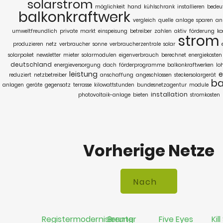
solarstrom
möglichkeit
hand
kühlschrank
installieren
bedeu
balkonkraftwerk
vergleich
quelle
anlage
sparen
an
umweltfreundlich
private
markt
einspeisung
betreiber
zahlen
aktiv
förderung
ko
strom
produzieren
netz
verbraucher
sonne
verbraucherzentrale
solar
solarpaket
newsletter
mieter
solarmodulen
eigenverbrauch
berechnet
energiekosten
deutschland
energieversorgung
dach
förderprogramme
balkonkraftwerken
lo
leistung
e
reduziert
netzbetreiber
anschaffung
angeschlossen
steckersolargerät
ba
anlagen
geräte
gegensatz
terrasse
kilowattstunden
bundesnetzagentur
module
installation
photovoltaik-anlage
bieten
stromkosten
Vorherige Netze
Registermodernisierung
Brenter
Five Eyes
Kil