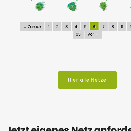
← Zurück
1
2
3
4
5
6
7
8
9
65
Vor →
Hier alle Netze
Jetzt eigenes Netz anford