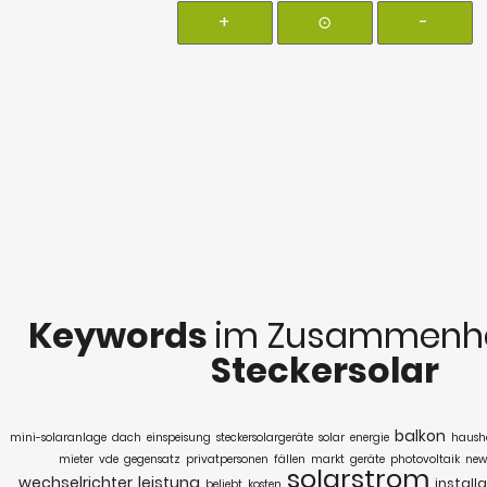
+
⊙
-
Keywords
im Zusammenha
Steckersolar
balkon
mini-solaranlage
dach
einspeisung
steckersolargeräte
solar
energie
haush
mieter
vde
gegensatz
privatpersonen
fällen
markt
geräte
photovoltaik
news
solarstrom
wechselrichter
leistung
install
beliebt
kosten