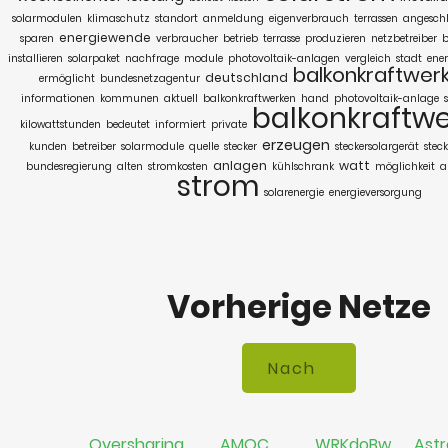
solarmodulen
klimaschutz
standort
anmeldung
eigenverbrauch
terrassen
angeschl
energiewende
sparen
verbraucher
betrieb
terrasse
produzieren
netzbetreiber
b
installieren
solarpaket
nachfrage
module
photovoltaik-anlagen
vergleich
stadt
ener
balkonkraftwer
deutschland
ermöglicht
bundesnetzagentur
informationen
kommunen
aktuell
balkonkraftwerken
hand
photovoltaik-anlage
balkonkraftwe
kilowattstunden
bedeutet
informiert
private
erzeugen
kunden
betreiber
solarmodule
quelle
stecker
steckersolargerät
stec
anlagen
watt
bundesregierung
alten
stromkosten
kühlschrank
möglichkeit
a
strom
solarenergie
energieversorgung
Vorherige Netze
Oversharing
AMOC
WRKdoBw
Astr