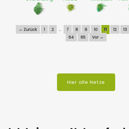
← Zurück
1
2
7
8
9
10
11
12
13
64
65
Vor →
Hier alle Netze