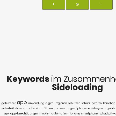
+
⊙
-
Keywords
im Zusammenha
Sideloading
app
gatekeeper
anwendung
digital
regionen
schützen
schutz
geräten
berechti
sicherheit
stores
aktiv
benötigt
öffnung
anwendungen
iphone-betriebssystem
geräte
apk
app-berechtigungen
mobilen
automatisch
iphones
smartphones
schadsoftwa