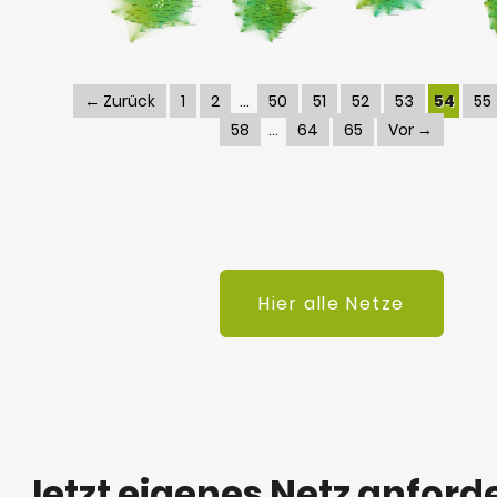
← Zurück
1
2
50
51
52
53
54
55
58
64
65
Vor →
Hier alle Netze
Jetzt eigenes Netz anford