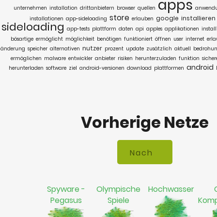
apps
unternehmen
installation
drittanbietern
browser
quellen
anwend
store
google
installieren
installationen
app-sideloading
erlauben
sideloading
app-tests
plattform
daten
api
apples
applikationen
install
bösartige
ermöglicht
möglichkeit
benötigen
funktioniert
öffnen
user
internet
erla
nutzer
änderung
speicher
alternativen
prozent
update
zusätzlich
aktuell
bedrohu
ermöglichen
malware
entwickler
anbieter
risiken
herunterzuladen
funktion
sicher
android
herunterladen
software
ziel
android-versionen
download
plattformen
Vorherige Netze
Spyware -
Olympische
Hochwasser
Pegasus
Spiele
Komp