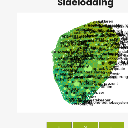
Sideloading
+
⊙
-