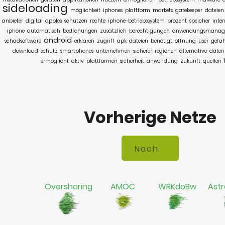
sideloading
möglichkeit
iphones
plattform
markets
gatekeeper
dateien
anbieter
digital
apples
schützen
rechte
iphone-betriebssystem
prozent
speicher
inter
iphone
automatisch
bedrohungen
zusätzlich
berechtigungen
anwendungsmanag
android
schadsoftware
erklären
zugriff
apk-dateien
benötigt
öffnung
user
gefah
download
schutz
smartphones
unternehmen
sicherer
regionen
alternative
daten
ermöglicht
aktiv
plattformen
sicherheit
anwendung
zukunft
quellen
Vorherige Netze
Oversharing
AMOC
WRKdoBw
Astr