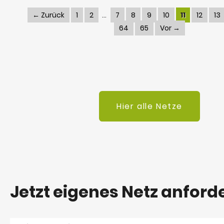
← Zurück
1
2
7
8
9
10
11
12
13
64
65
Vor →
Hier alle Netze
Jetzt eigenes Netz anford