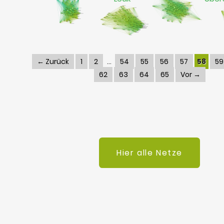
← Zurück
1
2
54
55
56
57
58
59
62
63
64
65
Vor →
Hier alle Netze