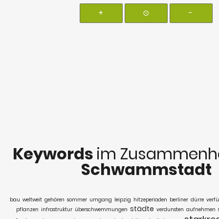
+
⊙
-
Keywords
im Zusammenha
Schwammstadt
bau
weltweit
gehören
sommer
umgang
leipzig
hitzeperioden
berliner
dürre
verf
städte
pflanzen
infrastruktur
überschwemmungen
verdunsten
aufnehmen