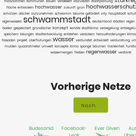
starkre
maßnahmen
kommunen
bauen
verbessert
abzuleiten
stadtplanung
hochwasserschut
hochwasser
fläche
entwickeln
zukunft
grün
schützen
dächer
aufzunehmen
schwamm
bäume
gefördert
city
hauptstadt
schu
schwammstadt
regenwassers
deutschland
städten
regen
konzept
boden
gespeichert
gründächer
kanäle
stadtklima
versiegelung
entsiegel
speichern
lösungen
stadtentwicklung
entstehen
versickern
herausforderungen
klima
wasser
fassaden
projekt
überflutungen
verdunstet
entwickelt
verdunstung
um
mulden
quadratmeter
umwelt
konzepte
klima
sponge
bäumen
trockenheit
funkti
regenwasser
wassermengen
fließen
verstärkt
Vorherige Netze
Budesonid
Facebook-
Ever Given
Aus
Leak
Übe