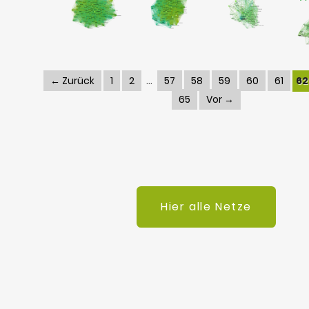
← Zurück
1
2
57
58
59
60
61
62
65
Vor →
Hier alle Netze