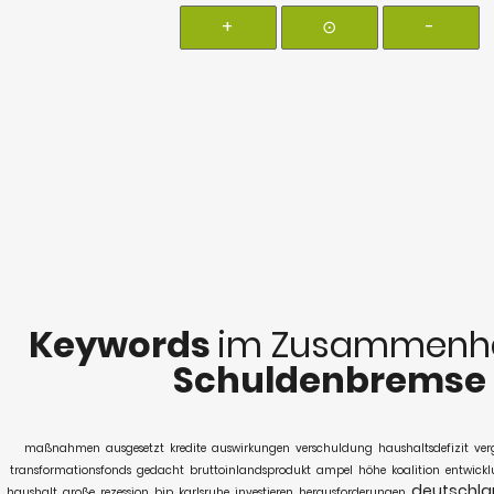
+
⊙
-
Keywords
im Zusammenha
Schuldenbremse
maßnahmen
ausgesetzt
kredite
auswirkungen
verschuldung
haushaltsdefizit
ver
transformationsfonds
gedacht
bruttoinlandsprodukt
ampel
höhe
koalition
entwick
deutschl
haushalt
große
rezession
bip
karlsruhe
investieren
herausforderungen