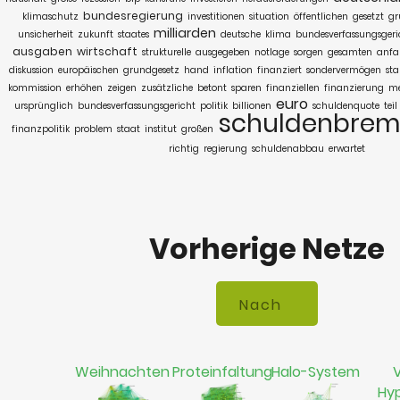
bundesregierung
klimaschutz
investitionen
situation
öffentlichen
gesetzt
gr
milliarden
unsicherheit
zukunft
staates
deutsche
klima
bundesverfassungsgeri
ausgaben
wirtschaft
strukturelle
ausgegeben
notlage
sorgen
gesamten
anfa
diskussion
europäischen
grundgesetz
hand
inflation
finanziert
sondervermögen
sta
kommission
erhöhen
zeigen
zusätzliche
betont
sparen
finanziellen
finanzierung
m
euro
ursprünglich
bundesverfassungsgericht
politik
billionen
schuldenquote
teil
schuldenbrem
finanzpolitik
problem
staat
institut
großen
richtig
regierung
schuldenabbau
erwartet
Vorherige Netze
Weihnachten
Proteinfaltung
Halo-System
V
Hy