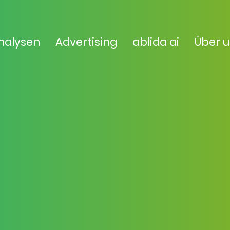
nalysen
Advertising
ablida ai
Über 