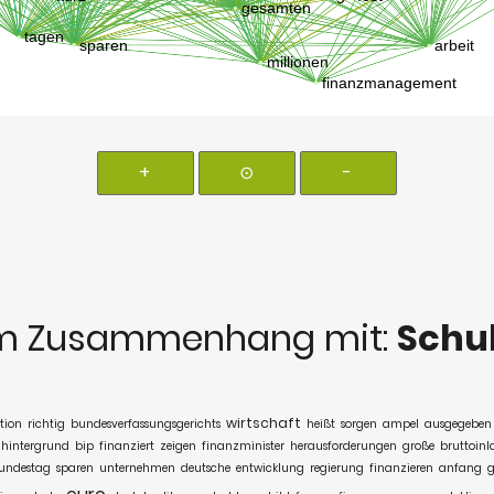
+
⊙
-
m Zusammenhang mit:
Schu
wirtschaft
tion
richtig
bundesverfassungsgerichts
heißt
sorgen
ampel
ausgegeben
hintergrund
bip
finanziert
zeigen
finanzminister
herausforderungen
große
bruttoinl
undestag
sparen
unternehmen
deutsche
entwicklung
regierung
finanzieren
anfang
g