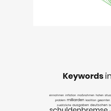
Keywords
i
einnahmen
inflation
maßnahmen
hohen
situa
milliarden
problem
koalition
gesamten
ausgaben
deutschen
zusätzliche
b
schuldenbremse