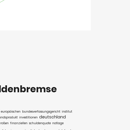
ldenbremse
europäischen
bundesverfassungsgericht
institut
deutschland
andsprodukt
investitionen
roßen
finanziellen
schuldenquote
notlage