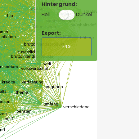
Hintergrund:
Hell
Dunkel
Export:
PNG