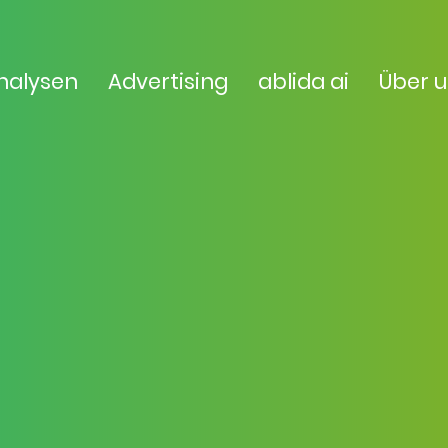
nalysen
Advertising
ablida ai
Über 