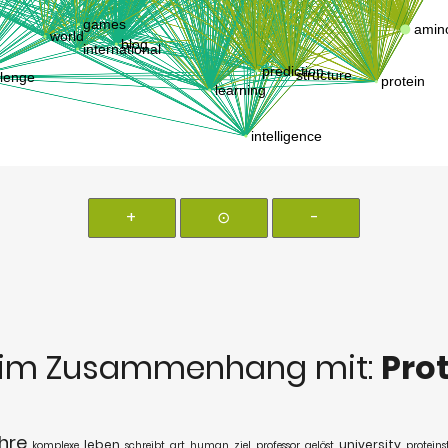
+
⊙
-
im Zusammenhang mit:
Pro
hre
leben
university
komplexe
schreibt
art
human
ziel
professor
gelöst
proteins