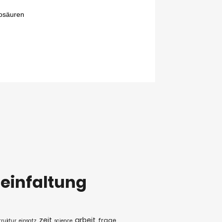
teinfaltung
zeit
arbeit
frage
truktur
einsatz
science