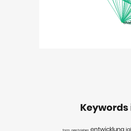
Keywords
entwicklung
ja
form
geschrieben