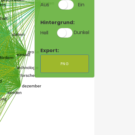
Aus
Ein
Hintergrund:
Hell
Dunkel
Export:
PNG