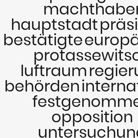
machthabe
hauptstadt
präs
bestätigte
europä
protassewits
luftraum
regie
behörden
interna
festgenomm
opposition
untersuchun