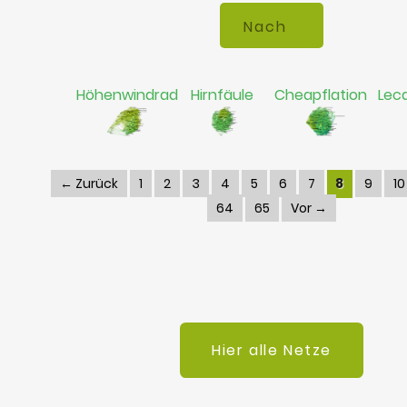
Höhenwindrad
Hirnfäule
Cheapflation
Lec
← Zurück
1
2
3
4
5
6
7
8
9
10
64
65
Vor →
Hier alle Netze