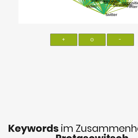
+
⊙
-
Keywords
im Zusammenha