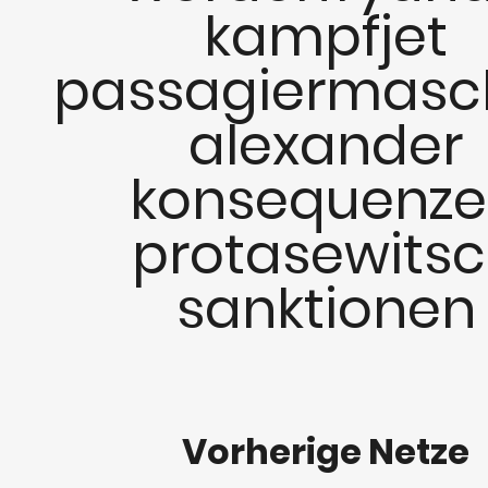
kampfjet
passagiermasc
alexander
konsequenz
protasewits
sanktionen
Vorherige Netze