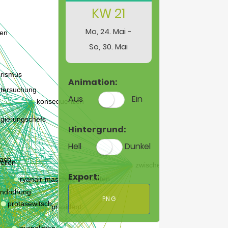
KW 21
Mo, 24. Mai -
So, 30. Mai
Animation:
Aus
Ein
Hintergrund:
Hell
Dunkel
Export:
PNG