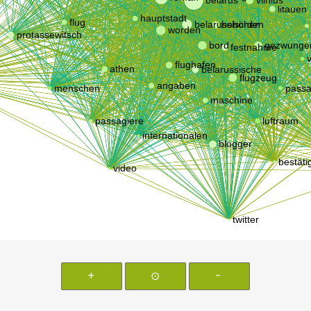
+
⊙
-