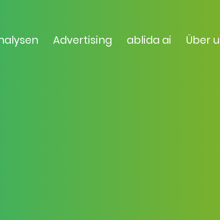
nalysen
Advertising
ablida ai
Über 