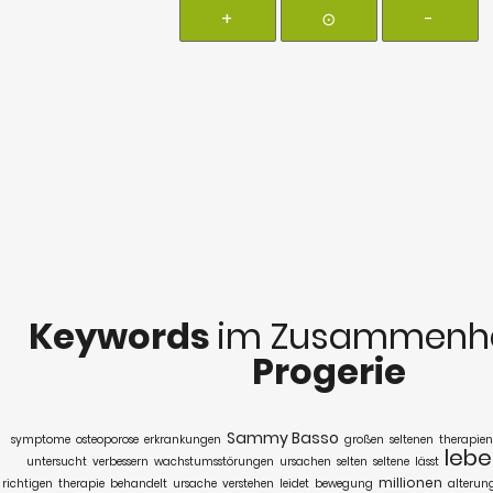
+
⊙
-
Keywords
im Zusammenha
Progerie
Sammy Basso
symptome
osteoporose
erkrankungen
großen
seltenen
therapien
lebe
untersucht
verbessern
wachstumsstörungen
ursachen
selten
seltene
lässt
millionen
richtigen
therapie
behandelt
ursache
verstehen
leidet
bewegung
alterun