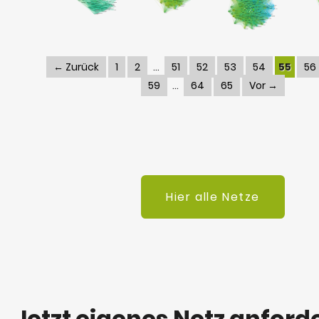
← Zurück
1
2
51
52
53
54
55
56
59
64
65
Vor →
Hier alle Netze
Jetzt eigenes Netz anford