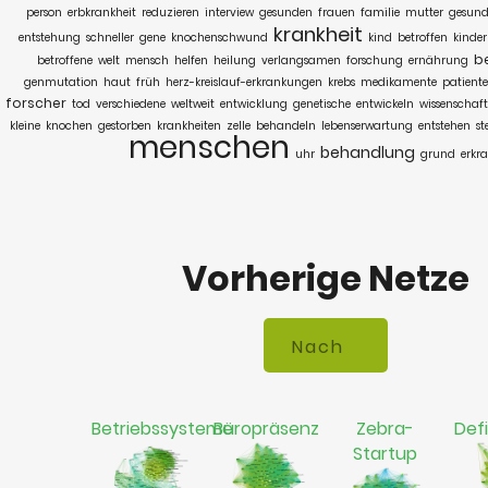
person
erbkrankheit
reduzieren
interview
gesunden
frauen
familie
mutter
gesund
krankheit
entstehung
schneller
gene
knochenschwund
kind
betroffen
kinder
b
betroffene
welt
mensch
helfen
heilung
verlangsamen
forschung
ernährung
genmutation
haut
früh
herz-kreislauf-erkrankungen
krebs
medikamente
patient
forscher
tod
verschiedene
weltweit
entwicklung
genetische
entwickeln
wissenschaft
kleine
knochen
gestorben
krankheiten
zelle
behandeln
lebenserwartung
entstehen
st
menschen
behandlung
uhr
grund
erkr
Vorherige Netze
Betriebssysteme
Büropräsenz
Zebra-
Defi
Startup