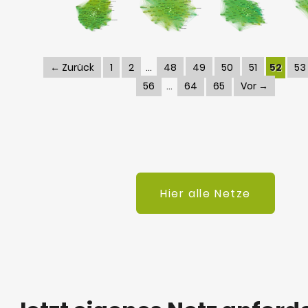
← Zurück
1
2
48
49
50
51
52
53
56
64
65
Vor →
Hier alle Netze