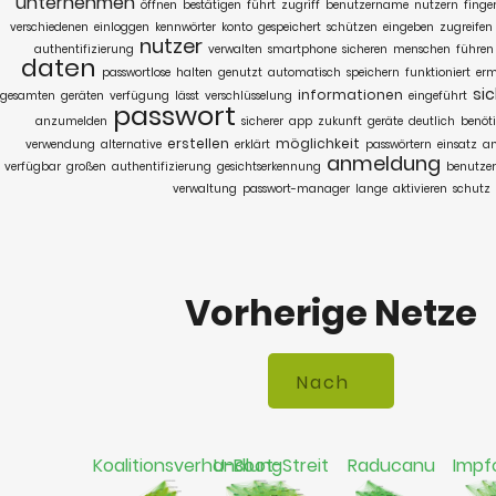
unternehmen
öffnen
bestätigen
führt
zugriff
benutzername
nutzern
finge
verschiedenen
einloggen
kennwörter
konto
gespeichert
schützen
eingeben
zugreifen
nutzer
authentifizierung
verwalten
smartphone
sicheren
menschen
führen
daten
passwortlose
halten
genutzt
automatisch
speichern
funktioniert
erm
si
informationen
gesamten
geräten
verfügung
lässt
verschlüsselung
eingeführt
passwort
anzumelden
sicherer
app
zukunft
geräte
deutlich
benöt
erstellen
möglichkeit
verwendung
alternative
erklärt
passwörtern
einsatz
a
anmeldung
verfügbar
großen
authentifizierung
gesichtserkennung
benutzer
verwaltung
passwort-manager
lange
aktivieren
schutz
Vorherige Netze
Koalitionsverhandlung
U-Boot-Streit
Raducanu
Impf