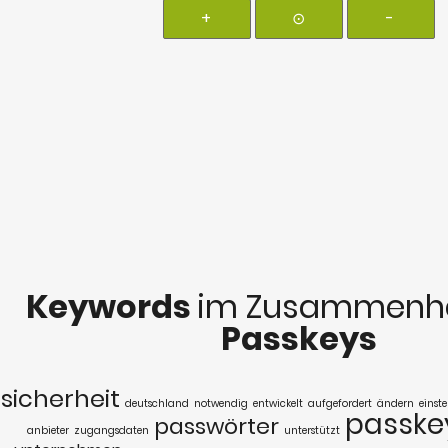
+
⊙
-
Keywords
im Zusammenha
Passkeys
sicherheit
deutschland
notwendig
entwickelt
aufgefordert
ändern
einst
passke
passwörter
anbieter
zugangsdaten
unterstützt