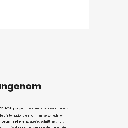
angenom
chiede
pangenom-referenz
professor
genetik
kelt
internationalen
rahmen
verschiedenen
team
referenz
spezies
schritt
erstmals
entschlüsselung
arbeitsgruppe
stellt
medizin