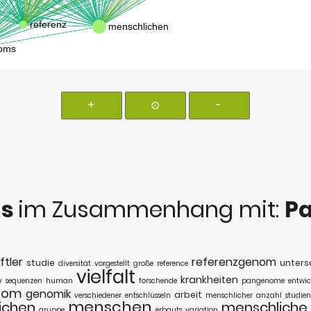
+
⊙
-
ds
im Zusammenhang mit:
P
tler
referenzgenom
studie
unters
diversität
vorgestellt
große
reference
vielfalt
krankheiten
y
sequenzen
human
forschende
pangenome
entwic
nom
genomik
arbeit
verschiedener
entschlüsseln
menschlicher
anzahl
studien
menschen
ichen
menschliche
gruppe
erbguts
variation