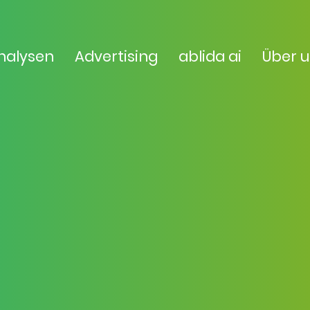
nalysen
Advertising
ablida ai
Über 