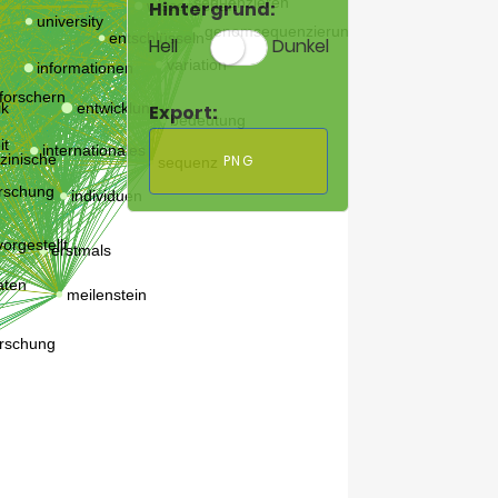
Hintergrund:
Hell
Dunkel
Export:
PNG