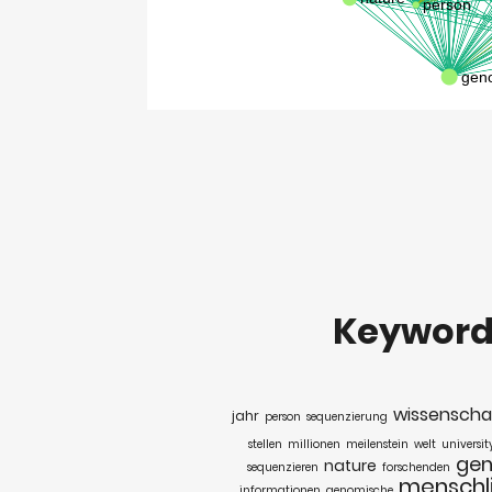
Keywor
wissenschaf
jahr
person
sequenzierung
stellen
millionen
meilenstein
welt
universit
ge
nature
sequenzieren
forschenden
menschl
informationen
genomische