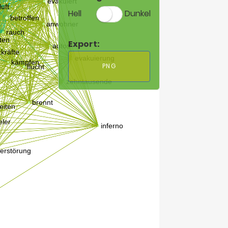
Hell
Dunkel
Export:
PNG