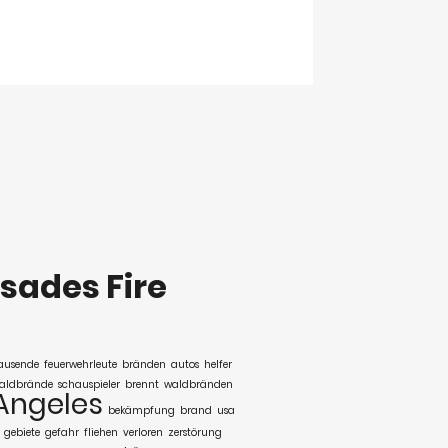
isades Fire
ausende
feuerwehrleute
bränden
autos
helfer
aldbrände
schauspieler
brennt
waldbränden
Angeles
bekämpfung
brand
usa
gebiete
gefahr
fliehen
verloren
zerstörung