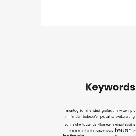
Keyword
montag
familie
wind
großraum
wissen
pro
pacific
milliarden
todesopfer
evakuierung
zahlreiche
tausende
kilometern
einsatzkräfte
feuer
menschen
betroffenen
in