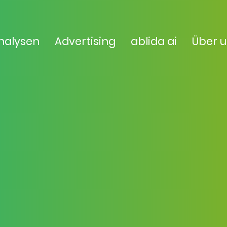
nalysen
Advertising
ablida ai
Über 