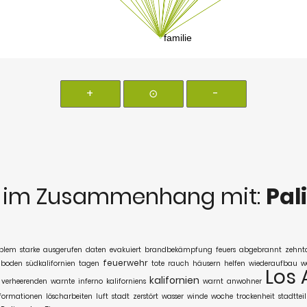
+
⊙
-
s
im Zusammenhang mit:
Pal
blem
starke
ausgerufen
daten
evakuiert
brandbekämpfung
feuers
abgebrannt
zehnt
feuerwehr
boden
südkalifornien
tagen
tote
rauch
häusern
helfen
wiederaufbau
w
Los 
kalifornien
verheerenden
warnte
inferno
kaliforniens
warnt
anwohner
formationen
löscharbeiten
luft
stadt
zerstört
wasser
winde
woche
trockenheit
stadtteil