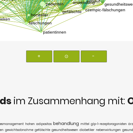
+
⊙
-
rds
im Zusammenhang mit:
behandlung
tesmanagement
hohen
adipositas
mittel
glp-1-rezeptoragonisten
ärz
ten
gewichtsabnahme
gefälschte
gesundheitswesen
diabetiker
nebenwirkungen
gesund