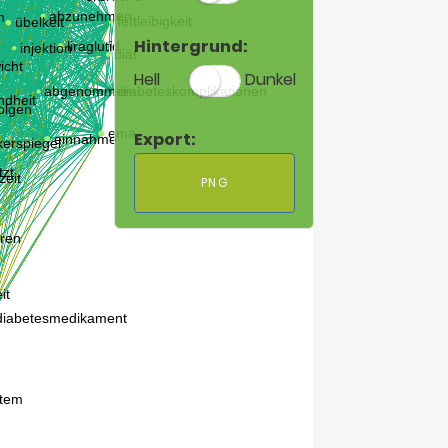
Hintergrund:
Hell
Dunkel
Export:
PNG