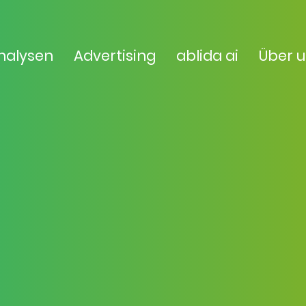
nalysen
Advertising
ablida ai
Über 