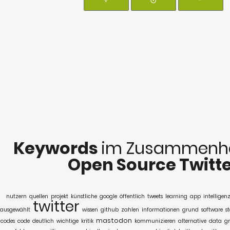
+
⊙
-
Keywords
im Zusammenha
Open Source Twitt
nutzern
quellen
projekt
künstliche
google
öffentlich
tweets
learning
app
intelligen
twitter
ausgewählt
wissen
github
zahlen
informationen
grund
software
s
mastodon
codes
code
deutlich
wichtige
kritik
kommunizieren
alternative
data
g