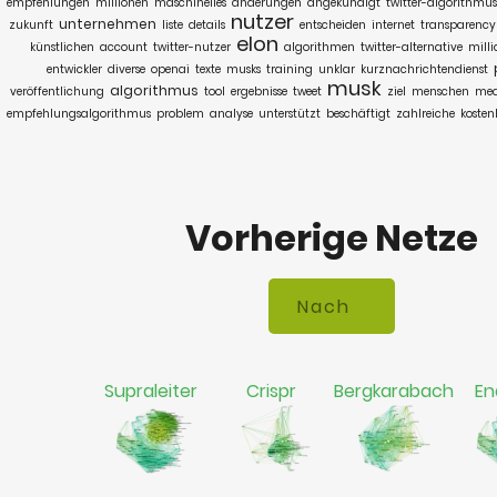
empfehlungen
millionen
maschinelles
änderungen
angekündigt
twitter-algorithmus
nutzer
unternehmen
zukunft
liste
details
entscheiden
internet
transparency
elon
künstlichen
account
twitter-nutzer
algorithmen
twitter-alternative
mill
entwickler
diverse
openai
texte
musks
training
unklar
kurznachrichtendienst
musk
algorithmus
veröffentlichung
tool
ergebnisse
tweet
ziel
menschen
med
empfehlungsalgorithmus
problem
analyse
unterstützt
beschäftigt
zahlreiche
kosten
Vorherige Netze
Supraleiter
Crispr
Bergkarabach
En