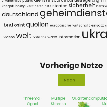
dienste
source
bundesregierung
putins
erkenntnisse
sicherheit
staaten
kriegsführung
verifizieren
hilfe
bekäm
geheimdienst
deutschland
quellen
bnd
osint
europäische
wirtschaft
einsatz
s
ukra
welt
information
videos
warnt
britische
Vorherige Netze
Threema -
Multiple
Quantencompute
Co
Signal
Sklerose
Mu