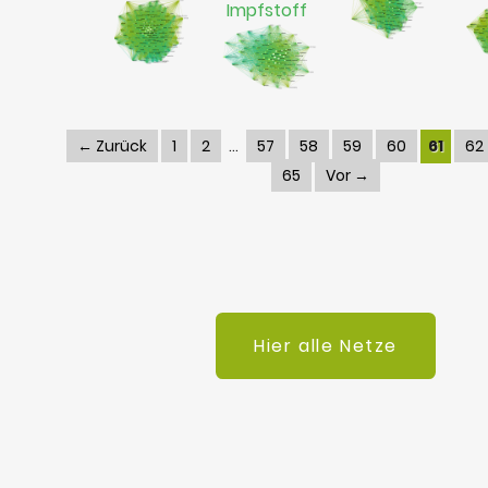
Impfstoff
← Zurück
1
2
57
58
59
60
61
62
65
Vor →
Hier alle Netze