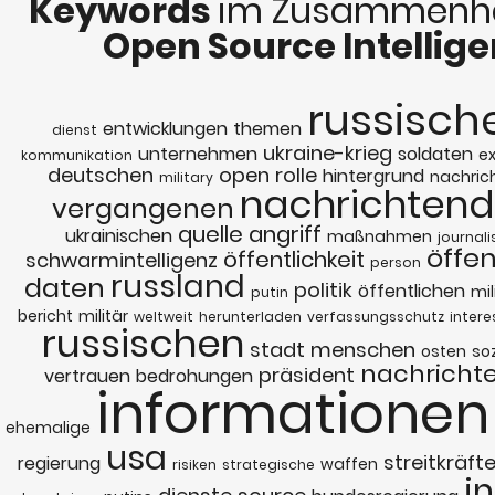
Keywords
im Zusammenha
Open Source Intellig
russisch
entwicklungen
themen
dienst
ukraine-krieg
unternehmen
soldaten
e
kommunikation
deutschen
open
rolle
hintergrund
nachric
military
nachrichtend
vergangenen
quelle
angriff
ukrainischen
maßnahmen
journali
öffen
öffentlichkeit
schwarmintelligenz
person
russland
daten
politik
öffentlichen
mil
putin
bericht
militär
weltweit
herunterladen
verfassungsschutz
intere
russischen
stadt
menschen
osten
so
nachricht
präsident
vertrauen
bedrohungen
informationen
ehemalige
usa
streitkräft
regierung
waffen
risiken
strategische
i