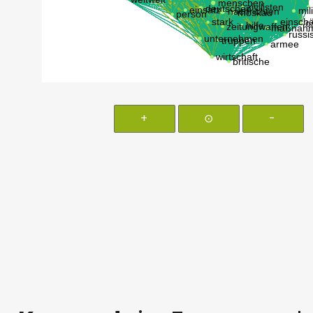
+
⊙
-