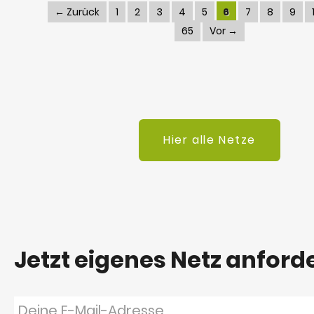
← Zurück
1
2
3
4
5
6
7
8
9
65
Vor →
Hier alle Netze
Jetzt eigenes Netz anford