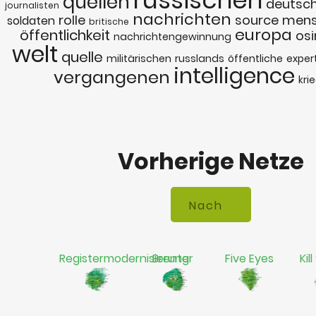
russischen
quellen
deutsc
journalisten
nachrichten
rolle
source
mens
soldaten
britische
europa
öffentlichkeit
osi
nachrichtengewinnung
welt
quelle
militärischen
russlands
öffentliche
exper
intelligence
vergangenen
kri
Vorherige Netze
Registermodernisierung
Brenter
Five Eyes
Kil