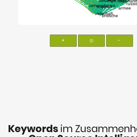
+
⊙
-
Keywords
im Zusammenha