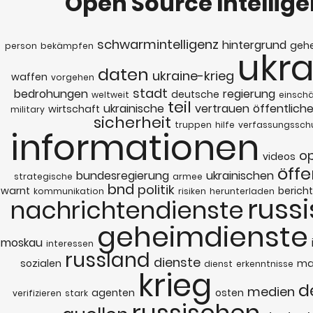
Open Source Intellig
schwarmintelligenz
hintergrund
geh
person
bekämpfen
ukra
daten
ukraine-krieg
waffen
vorgehen
stadt
bedrohungen
regierung
deutsche
weltweit
einsch
teil
ukrainische
vertrauen
öffentlich
wirtschaft
military
sicherheit
truppen
hilfe
verfassungssch
informationen
o
videos
öffe
bundesregierung
ukrainischen
strategische
armee
bnd
politik
warnt
bericht
kommunikation
risiken
herunterladen
russ
nachrichtendienste
geheimdienste
moskau
interessen
russland
dienste
sozialen
ma
dienst
erkenntnisse
krieg
d
medien
agenten
osten
verifizieren
stark