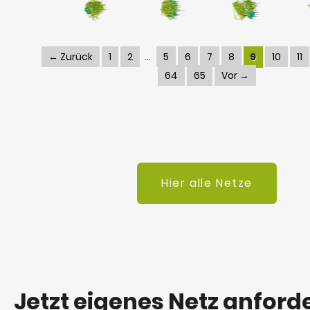
← Zurück
1
2
5
6
7
8
9
10
11
64
65
Vor →
Hier alle Netze
Jetzt eigenes Netz anford