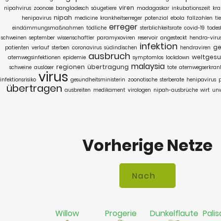
viren
nipahvirus
zoonose
bangladesch
säugetiere
madagaskar
inkubationszeit
kra
nipah
henipavirus
medicine
krankheitserreger
potenzial
ebola
fallzahlen
ti
erreger
eindämmungsmaßnahmen
tödliche
sterblichkeitsrate
covid-19
todes
schweinen
september
wissenschaftler
paramyxoviren
reservoir
angesteckt
hendra-viru
infektion
ge
patienten
verlauf
sterben
coronavirus
südindischen
hendraviren
ausbruch
weltgesu
atemwegsinfektionen
epidemie
symptomlos
lockdown
malaysia
regionen
übertragung
schweine
auslöser
tote
atemwegserkran
virus
infektionsrisiko
gesundheitsministerin
zoonotische
sterberate
henipavirus
übertragen
ausbreiten
medikament
virologen
nipah-ausbrüche
wirt
unw
Vorherige Netze
Willow
Progerie
Dunkelflaute
Palis