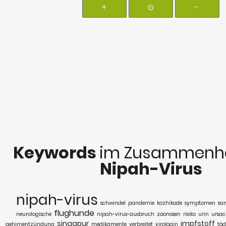
+
⊙
-
Keywords
im Zusammenha
Nipah-Virus
nipah-virus
schwindel
pandemie
kozhikode
symptomen
sar
flughunde
neurologische
nipah-virus-ausbruch
zoonosen
risiko
urin
ursa
singapur
impfstoff
gehirnentzündung
medikamente
verbreitet
virologin
töd