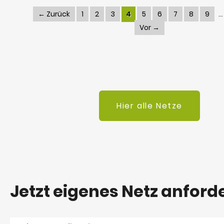
← Zurück
1
2
3
4
5
6
7
8
9
Vor →
Hier alle Netze
Jetzt eigenes Netz anford