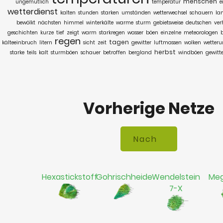
menschen
ungemütlich
temperatur
e
wetterdienst
kalten
stunden
starken
umständen
wetterwechsel
schauern
la
bewölkt
nächsten
himmel
winterkälte
warme
sturm
gebietsweise
deutschen
ver
geschichten
kurze
tief
zeigt
warm
starkregen
wasser
böen
einzelne
meteorologen
regen
tagen
kälteeinbruch
litern
sicht
zeit
gewitter
luftmassen
wolken
wetter
herbst
starke
teils
kalt
sturmböen
schauer
betroffen
bergland
windböen
gewitt
Vorherige Netze
Hexastickstoff
Gohrischheide
Wendelstein
Meg
7-X