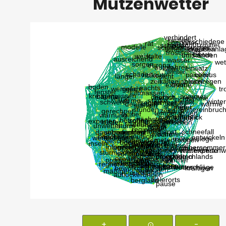
Mützenwetter
+
⊙
-