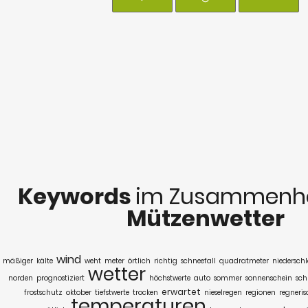
Keywords
im Zusammenha
Mützenwetter
wind
mäßiger
kälte
weht
meter
örtlich
richtig
schneefall
quadratmeter
niedersch
wetter
norden
prognostiziert
höchstwerte
auto
sommer
sonnenschein
sch
erwartet
frostschutz
oktober
tiefstwerte
trocken
nieselregen
regionen
regneris
temperaturen