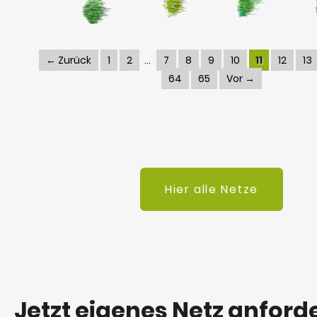
← Zurück
1
2
7
8
9
10
11
12
13
64
65
Vor →
Hier alle Netze
Jetzt eigenes Netz anford