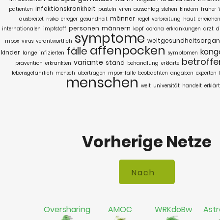
infektionskrankheit
patienten
pusteln
viren
ausschlag
stehen
kindern
früher
männer
ausbreitet
risiko
erreger
gesundheit
regel
verbreitung
haut
erreiche
personen
männern
internationalen
impfstoff
kopf
corona
erkrankungen
arzt
d
symptome
weltgesundheitsorgan
mpox-virus
verantwortlich
affenpocken
fälle
kong
kinder
lange
infizierten
symptomen
betroffe
variante
stand
prävention
erkrankten
behandlung
erklärte
lebensgefährlich
mensch
übertragen
mpox-fälle
beobachten
angaben
experten
menschen
welt
universität
handelt
erklärt
Vorherige Netze
Oversharing
AMOC
WRKdoBw
Astr