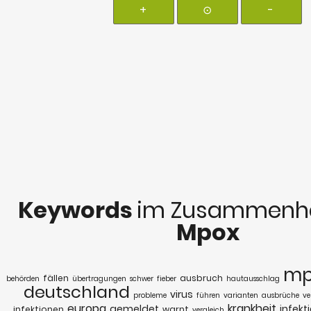
+
⊙
-
Keywords
im Zusammenha
Mpox
mp
fällen
ausbruch
behörden
übertragungen
schwer
fieber
hautausschlag
deutschland
virus
probleme
führen
varianten
ausbrüche
ve
europa
krankheit
gemeldet
infekt
infektionen
warnt
vergleich