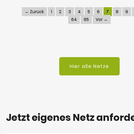
← Zurück
1
2
3
4
5
6
7
8
9
64
65
Vor →
Hier alle Netze
Jetzt eigenes Netz anford