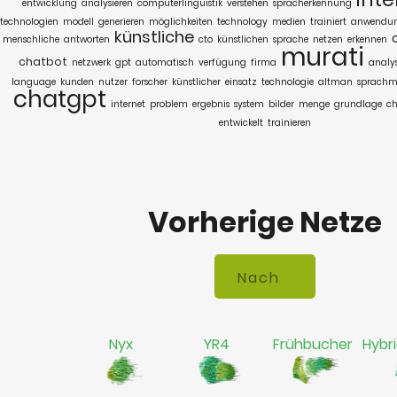
entwicklung
analysieren
computerlinguistik
verstehen
spracherkennung
technologien
modell
generieren
möglichkeiten
technology
medien
trainiert
anwendu
künstliche
menschliche
antworten
cto
künstlichen
sprache
netzen
erkennen
murati
chatbot
netzwerk
gpt
automatisch
verfügung
firma
analy
language
kunden
nutzer
forscher
künstlicher
einsatz
technologie
altman
sprachm
chatgpt
internet
problem
ergebnis
system
bilder
menge
grundlage
ch
entwickelt
trainieren
Vorherige Netze
Nyx
YR4
Frühbucher
Hybr