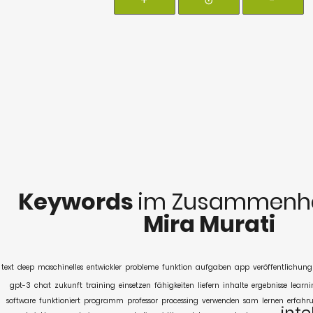
+
⊙
-
Keywords
im Zusammenha
Mira Murati
text
deep
maschinelles
entwickler
probleme
funktion
aufgaben
app
veröffentlichung
gpt-3
chat
zukunft
training
einsetzen
fähigkeiten
liefern
inhalte
ergebnisse
learn
software
funktioniert
programm
professor
processing
verwenden
sam
lernen
erfahr
inte