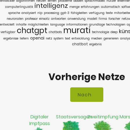
entwickler
algorithmen
netzen
lernen
probleme
basiert
sprachmodell
nutzer
erkenne
intelligenz
computerlinguistik
menge
erfahrungen
automatisch
softw
sprache
analysiert
nlp
processing
gpt-3
fähigkeiten
verfügung
texte
mitarbeite
neuronalen
professor
einsatz
antworten
anwendung
modell
firma
forscher
netzw
entwickelt
inhalte
möglichkeiten
language
informationen
grundlage
technologien
a
murati
chatgpt
küns
verfügbar
chatbots
technologie
deep
openai
ergebnisse
liefern
netz
system
text
entwicklung
medien
generieren
analys
chatbot
ergebnis
Vorherige Netze
Digitaler
Staatsversagen
Zweitimpfung
Mar
Impfpass