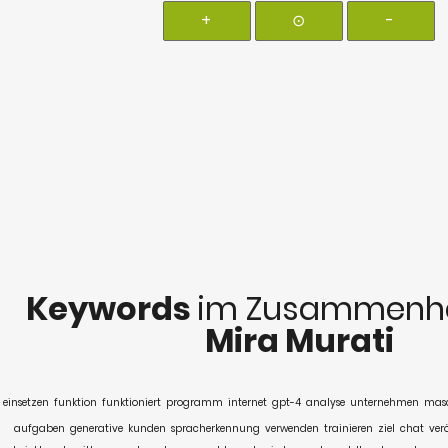
+
⊙
-
Keywords
im Zusammenha
Mira Murati
einsetzen
funktion
funktioniert
programm
internet
gpt-4
analyse
unternehmen
masc
aufgaben
generative
kunden
spracherkennung
verwenden
trainieren
ziel
chat
ver