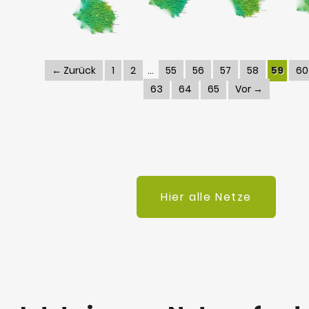
← Zurück
1
2
55
56
57
58
59
60
63
64
65
Vor →
Hier alle Netze