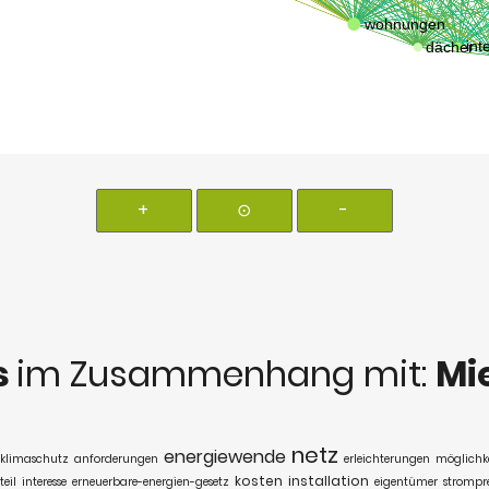
+
⊙
-
s
im Zusammenhang mit:
Mi
netz
energiewende
klimaschutz
anforderungen
erleichterungen
möglichke
kosten
installation
teil
interesse
erneuerbare-energien-gesetz
eigentümer
strompre