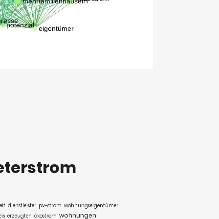
eterstrom
it
dienstleister
pv-strom
wohnungseigentümer
wohnungen
is
erzeugten
ökostrom