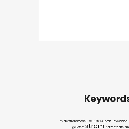
Keyword
ausbau
mieterstrommodell
preis
investition
strom
geliefert
netzentgelte
an