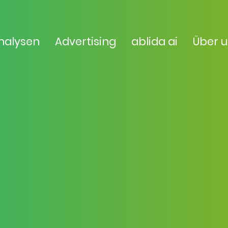
nalysen
Advertising
ablida ai
Über 