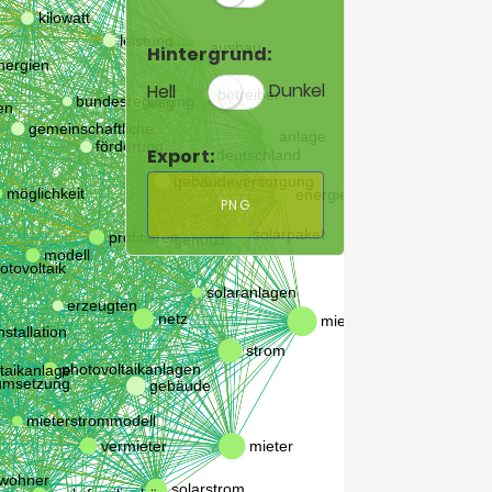
Hintergrund:
Hell
Dunkel
Export:
PNG