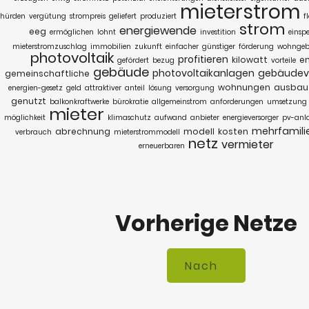
mieterstrom
hürden
vergütung
strompreis
geliefert
produziert
f
strom
energiewende
eeg
ermöglichen
lohnt
investition
einsp
mieterstromzuschlag
immobilien
zukunft
einfacher
günstiger
förderung
wohngeb
photovoltaik
profitieren
kilowatt
en
gefördert
bezug
vorteile
gebäude
photovoltaikanlagen
gebäudev
gemeinschaftliche
wohnungen
ausbau
energien-gesetz
geld
attraktiver
anteil
lösung
versorgung
genutzt
balkonkraftwerke
bürokratie
allgemeinstrom
anforderungen
umsetzung
mieter
möglichkeit
klimaschutz
aufwand
anbieter
energieversorger
pv-anl
mehrfamili
abrechnung
modell
kosten
verbrauch
mieterstrommodell
netz
vermieter
erneuerbaren
Vorherige Netze