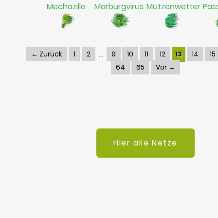
Mechazilla
Marburgvirus
Mützenwetter
Pas
← Zurück
1
2
9
10
11
12
13
14
15
64
65
Vor →
Hier alle Netze