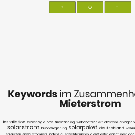
+
⊙
-
Keywords
im Zusammenha
Mieterstrom
installation
solarenergie
preis
finanzierung
wirtschaftlichkeit
ökostrom
anlagenbe
solarstrom
solarpaket
deutschland
bundesregierung
wohnu
erzeugten
enwg
stromnetz
potenzial
erleichterungen
dienstleister
eigentümer
däc