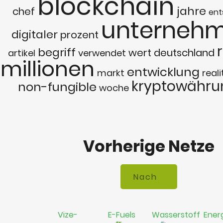
blockchain
jahre
chef
ent
unterneh
digitaler
prozent
begriff
wert
deutschland
artikel
verwendet
millionen
entwicklung
markt
reali
kryptowähru
non-fungible
woche
Vorherige Netze
Vize-
E-Fuels
Wasserstoff
Ener