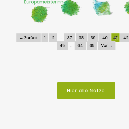
Europameisterinnen
← Zurück
1
2
37
38
39
40
41
42
45
64
65
Vor →
Hier alle Netze