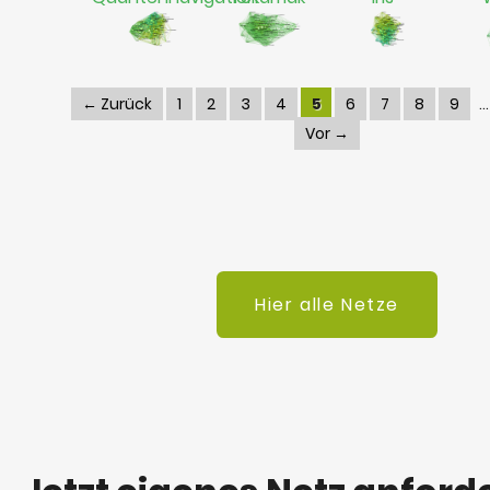
← Zurück
1
2
3
4
5
6
7
8
9
Vor →
Hier alle Netze