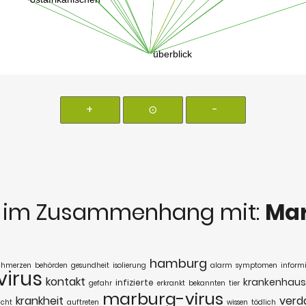
+
⊙
-
s
im Zusammenhang mit:
Mar
hamburg
chmerzen
behörden
gesundheit
isolierung
alarm
symptomen
informi
virus
kontakt
krankenhaus
infizierte
gefahr
erkrankt
bekannten
tier
marburg-virus
krankheit
verd
ucht
auftreten
wissen
tödlich