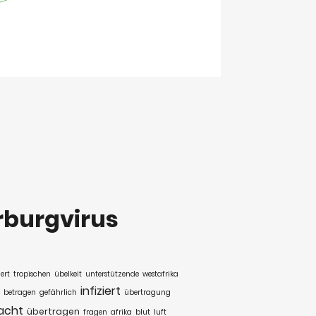
burgvirus
ert
tropischen
übelkeit
unterstützende
westafrika
infiziert
betragen
gefährlich
übertragung
acht
übertragen
fragen
afrika
blut
luft