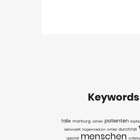
Keyword
patienten
fälle
marburg
zählen
kopfs
durchfall
behandelt
tropenmedizin
artikel
menschen
speichel
unters