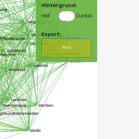
Hintergrund:
Hell
Dunkel
Export:
PNG