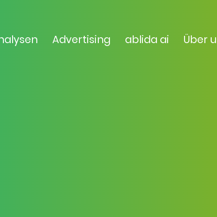
nalysen
Advertising
ablida ai
Über 