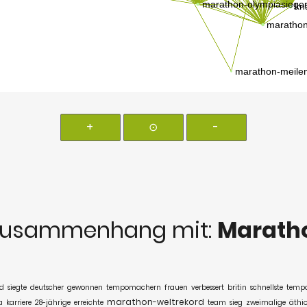
+
⊙
-
Zusammenhang mit:
Marath
rd
siegte
deutscher
gewonnen
tempomachern
frauen
verbessert
britin
schnellste
temp
marathon-weltrekord
a
karriere
28-jährige
erreichte
team
sieg
zweimalige
äthio