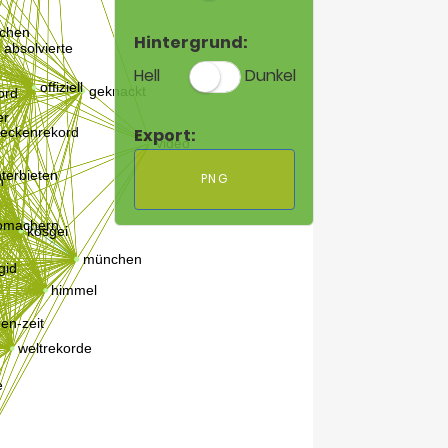
Hintergrund:
Hell
Dunkel
Export:
PNG