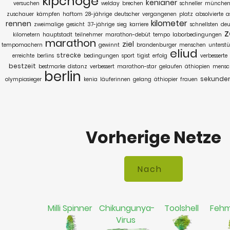
kipchoge
kenianer
versuchen
welday
brechen
schneller
münche
zuschauer
kämpfen
haftom
28-jährige
deutscher
vergangenen
platz
absolvierte
a
kilometer
rennen
zweimalige
gesicht
37-jährige
sieg
karriere
schnellsten
deu
z
kilometern
hauptstadt
teilnehmer
marathon-debüt
tempo
laborbedingungen
marathon
ziel
tempomachern
gewinnt
brandenburger
menschen
unterst
eliud
strecke
erreichte
berlins
bedingungen
sport
tigist
erfolg
verbesserte
bestzeit
bestmarke
distanz
verbessert
marathon-star
gelaufen
äthiopien
mensc
berlin
sekunde
olympiasieger
kenia
läuferinnen
gelang
äthiopier
frauen
Vorherige Netze
Milli Spinner
Chikungunya-
Toolshell
Fehm
Virus