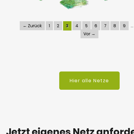
← Zurück
1
2
3
4
5
6
7
8
9
Vor →
Hier alle Netze
Jetzt eigenes Netz anford