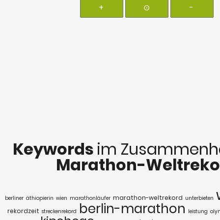
+
⊙
-
Keywords
im Zusammenha
Marathon-Weltreko
marathon-weltrekord
berliner
äthiopierin
wien
marathonläufer
unterbieten
berlin-marathon
rekordzeit
streckenrekord
leistung
oly