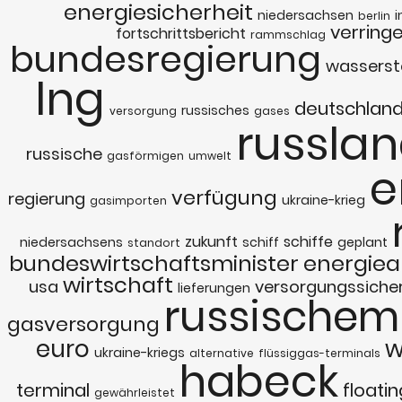
energiesicherheit
niedersachsen
i
berlin
verring
fortschrittsbericht
rammschlag
bundesregierung
wasserst
lng
deutschlan
russisches
versorgung
gases
russla
russische
gasförmigen
umwelt
e
verfügung
regierung
ukraine-krieg
gasimporten
zukunft
schiffe
niedersachsens
schiff
geplant
standort
bundeswirtschaftsminister
energiea
wirtschaft
usa
versorgungssicher
lieferungen
russischem
gasversorgung
euro
w
ukraine-kriegs
alternative
flüssiggas-terminals
habeck
terminal
floatin
gewährleistet