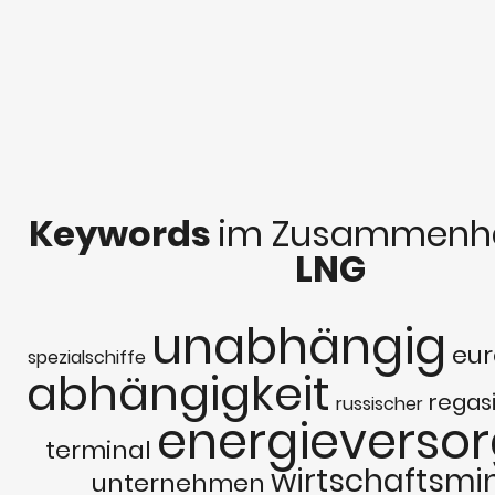
Keywords
im Zusammenha
LNG
unabhängig
eu
spezialschiffe
abhängigkeit
regasi
russischer
energieverso
terminal
wirtschaftsmin
unternehmen