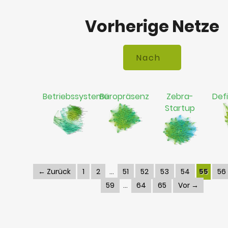
Vorherige Netze
Betriebssysteme
Büropräsenz
Zebra-
Defi
Startup
← Zurück
1
2
51
52
53
54
55
56
59
64
65
Vor →