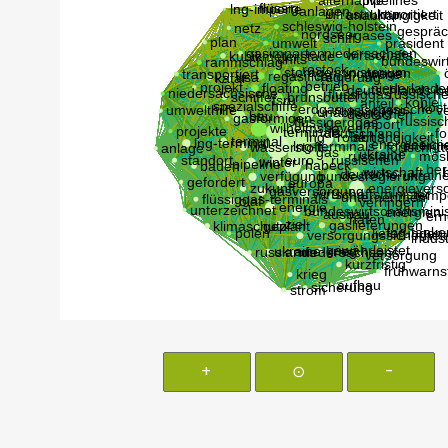
+
⊙
-