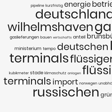
betri
energie
pipeline
kurzfristig
deutschlan
ga
wilhelmshaven
brunsbü
anteil
gaslieferungen
bauen
wirtschafts
deutschen
ministerium
tempo
terminals
flüssig
flüss
stade
kubikmeter
klimaschutz
anlagen
terminals
import
norwegen
unabhä
russischen
grü