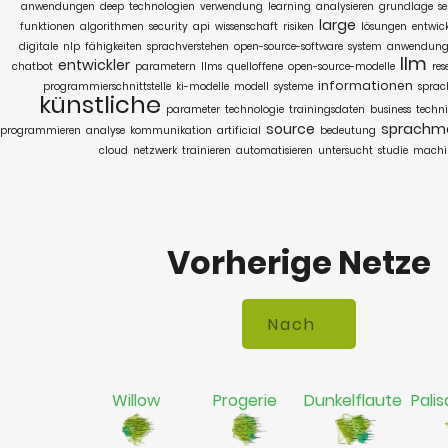
anwendungen
deep
technologien
verwendung
learning
analysieren
grundlage
se
large
funktionen
algorithmen
security
api
wissenschaft
risiken
lösungen
entwic
digitale
nlp
fähigkeiten
sprachverstehen
open-source-software
system
anwendun
llm
entwickler
chatbot
parametern
llms
quelloffene
open-source-modelle
res
informationen
programmierschnittstelle
ki-modelle
modell
systeme
sprac
künstliche
parameter
technologie
trainingsdaten
business
techni
source
sprachmo
programmieren
analyse
kommunikation
artificial
bedeutung
cloud
netzwerk
trainieren
automatisieren
untersucht
studie
machi
Vorherige Netze
Willow
Progerie
Dunkelflaute
Palis