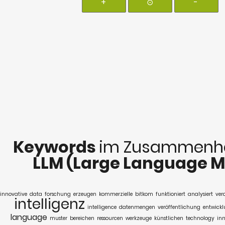
+
⊙
-
Keywords
im Zusammenha
LLM (Large Language M
innovative
data
forschung
erzeugen
kommerzielle
bitkom
funktioniert
analysiert
ver
intelligenz
intelligence
datenmengen
veröffentlichung
entwick
language
muster
bereichen
ressourcen
werkzeuge
künstlichen
technology
in