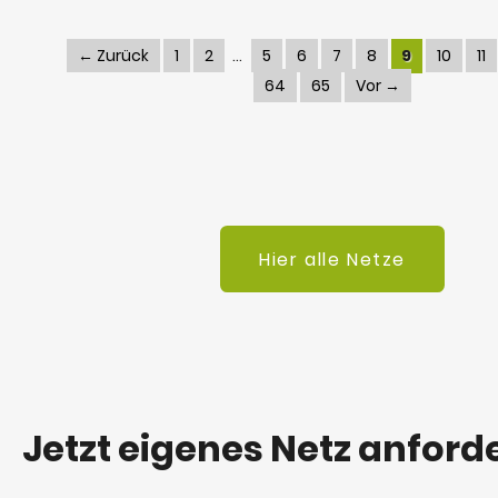
← Zurück
1
2
5
6
7
8
9
10
11
64
65
Vor →
Hier alle Netze
Jetzt eigenes Netz anford