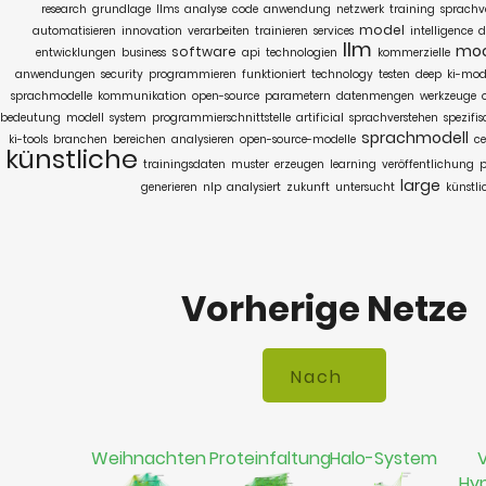
research
grundlage
llms
analyse
code
anwendung
netzwerk
training
sprachv
model
automatisieren
innovation
verarbeiten
trainieren
services
intelligence
d
llm
mod
software
entwicklungen
business
api
technologien
kommerzielle
anwendungen
security
programmieren
funktioniert
technology
testen
deep
ki-mod
sprachmodelle
kommunikation
open-source
parametern
datenmengen
werkzeuge
bedeutung
modell
system
programmierschnittstelle
artificial
sprachverstehen
spezifi
sprachmodell
ki-tools
branchen
bereichen
analysieren
open-source-modelle
ce
künstliche
trainingsdaten
muster
erzeugen
learning
veröffentlichung
p
large
generieren
nlp
analysiert
zukunft
untersucht
künstli
Vorherige Netze
Weihnachten
Proteinfaltung
Halo-System
V
Hy