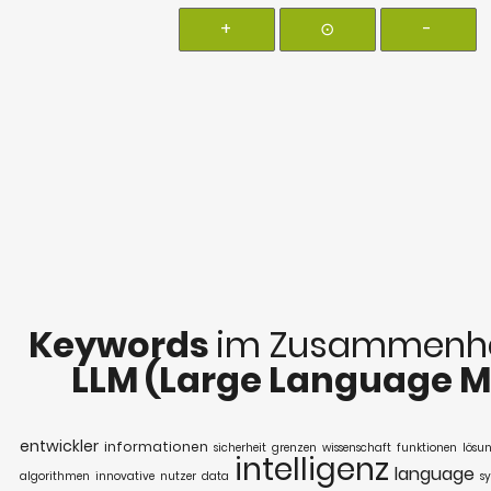
+
⊙
-
Keywords
im Zusammenha
LLM (Large Language M
entwickler
informationen
sicherheit
grenzen
wissenschaft
funktionen
lösu
intelligenz
language
algorithmen
innovative
nutzer
data
s