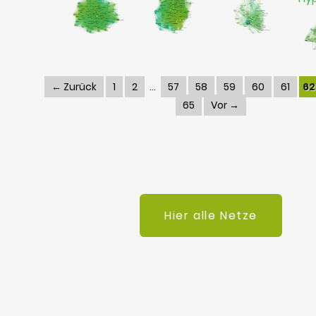
← Zurück
1
2
57
58
59
60
61
62
65
Vor →
Hier alle Netze