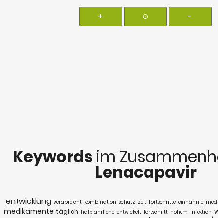
+
⊙
-
Keywords
im Zusammenha
Lenacapavir
entwicklung
verabreicht
kombination
schutz
zeit
fortschritte
einnahme
medi
medikamente
w
täglich
halbjährliche
entwickelt
fortschritt
hohem
infektion