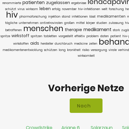
lenacapavi
patienten
zugelassen
renommierte
ergebnisse
leben
schützt
virus
wirksam
erfolg
november
hiv-infektionen
welt
forschung
he
hiv
medikamenten
pharmaforschung
injektion
stand
infektionen
lässt
m
tägliche
unternehmen
antiretroviralen
großen
mittel
körper
studien
zulassung
hi
menschen
medikament
therapie
betroffenen
stark
zugä
wirkstoff
spritze
spritzen
tabletten
vorgestellt
effektiv
problem
daten
patient
hiv-
behand
aids
wirkstoffen
hersteller
durchbruch
medicine
zellen
medikamentenentwicklung
schützen
lang
krankheit
risiko
versorgung
virale
verhind
wirksamkeit
Vorherige Netze
Crowdstrike
Ariane 6
Solarzaun
Sol