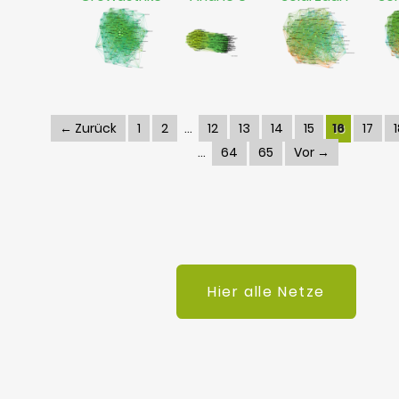
← Zurück
1
2
12
13
14
15
16
17
64
65
Vor →
Hier alle Netze