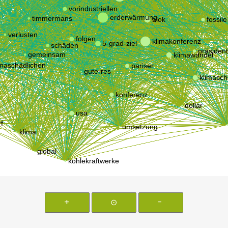
+
⊙
-