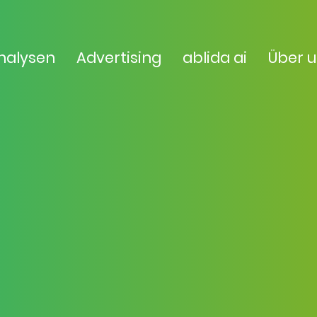
nalysen
Advertising
ablida ai
Über 