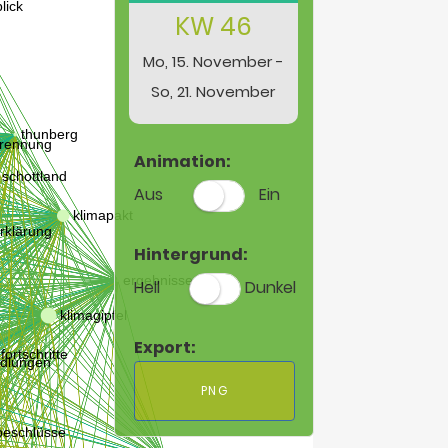
KW 46
Mo, 15. November -
So, 21. November
Animation:
Aus
Ein
Hintergrund:
Hell
Dunkel
Export:
PNG