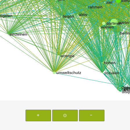
+
⊙
-