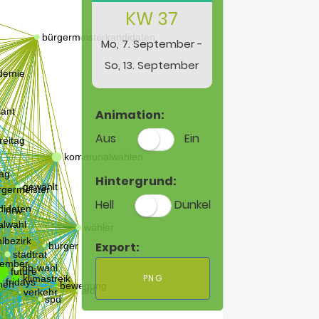
KW 37
Mo, 7. September -
So, 13. September
Animation:
Aus
Ein
Hintergrund:
Hell
Dunkel
Export:
PNG