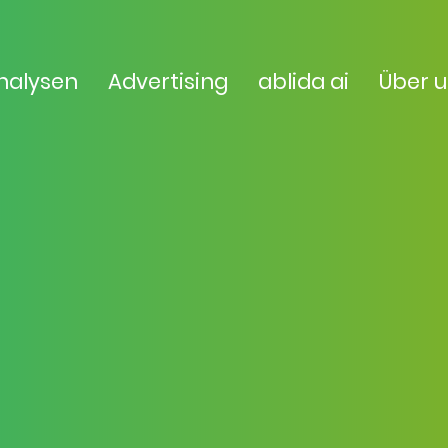
nalysen
Advertising
ablida ai
Über 