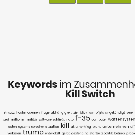
Keywords
im Zusammenha
Kill Switch
einsatz
hochmodernen
frage
abhängigkeit
ziel
blick
kampfjets
angekündigt
verei
f-35
waffensyste
kauf
millionen
militär
software
schließt
nato
computer
kill
unternehmen
kosten
systems
sprecher
situation
ukraine-krieg
plant
off
trump
verlassen
entwickelt
gerät
geofencing
startseitepolitik
betrieb
prob