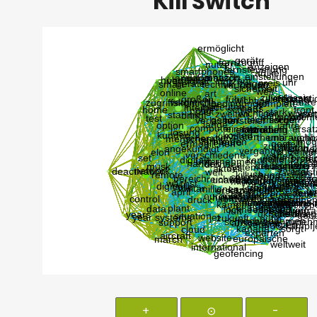
Kill Switch
+
⊙
-