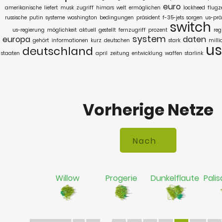
euro
amerikanische
liefert
musk
zugriff
himars
welt
ermöglichen
lockheed
flugz
russische
putin
systeme
washington
bedingungen
präsident
f-35-jets
sorgen
us-prä
switch
us-regierung
möglichkeit
aktuell
gestellt
fernzugriff
prozent
reg
system
europa
daten
gehört
informationen
kurz
deutschen
stark
milli
u
deutschland
staaten
april
zeitung
entwicklung
waffen
starlink
Vorherige Netze
Willow
Progerie
Dunkelflaute
Palis