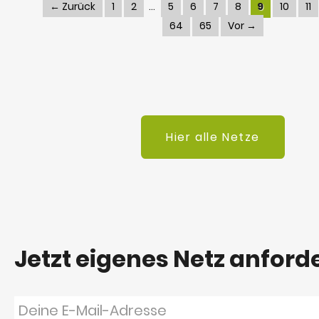
← Zurück
1
2
5
6
7
8
9
10
11
64
65
Vor →
Hier alle Netze
Jetzt eigenes Netz anford