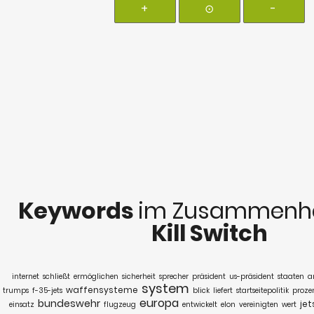
+
⊙
-
Keywords
im Zusammenha
Kill Switch
internet
schließt
ermöglichen
sicherheit
sprecher
präsident
us-präsident
staaten
a
system
waffensysteme
trumps
f-35-jets
blick
liefert
startseitepolitik
proze
europa
bundeswehr
jet
einsatz
flugzeug
entwickelt
elon
vereinigten
wert