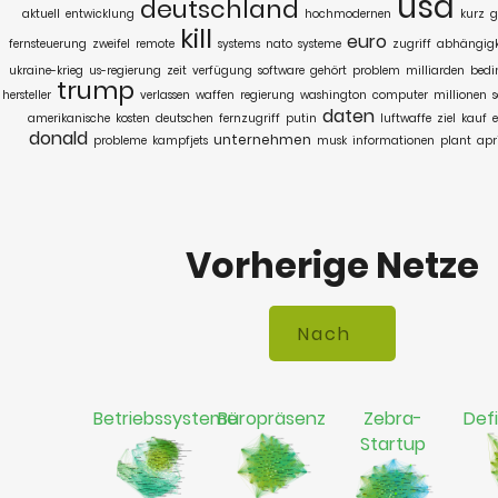
usa
deutschland
aktuell
entwicklung
hochmodernen
kurz
g
kill
euro
fernsteuerung
zweifel
remote
systems
nato
systeme
zugriff
abhängigk
ukraine-krieg
us-regierung
zeit
verfügung
software
gehört
problem
milliarden
bedi
trump
hersteller
verlassen
waffen
regierung
washington
computer
millionen
daten
amerikanische
kosten
deutschen
fernzugriff
putin
luftwaffe
ziel
kauf
donald
unternehmen
probleme
kampfjets
musk
informationen
plant
apr
Vorherige Netze
Betriebssysteme
Büropräsenz
Zebra-
Defi
Startup