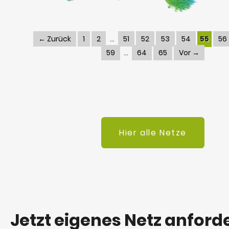
← Zurück
1
2
51
52
53
54
55
56
59
64
65
Vor →
Hier alle Netze
Jetzt eigenes Netz anford